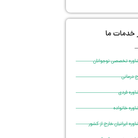
 خدمات ما
اوره تخصصی نوجوانان
 درمانی
اوره فردی
وره خانواده
وره ایرانیان خارج از کشور