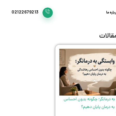
02122679213
باره ما
قالات
به درمانگر؛ چگونه بدون احساس
ه درمان پایان دهیم؟