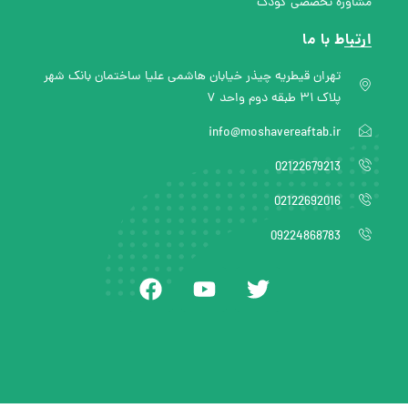
مشاوره تخصصی کودک
ارتباط با ما
تهران قیطریه چیذر خیابان هاشمی علیا ساختمان بانک شهر
پلاک ۳۱ طبقه دوم واحد ۷
info@moshavereaftab.ir
02122679213
02122692016
09224868783