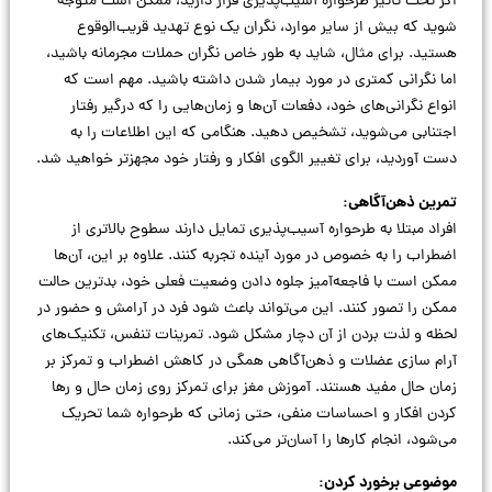
اگر تحت تأثیر طرحواره آسیب‌پذیری قرار دارید، ممکن است متوجه
شوید که بیش از سایر موارد، نگران یک نوع تهدید قریب‌الوقوع
هستید. برای مثال، شاید به طور خاص نگران حملات مجرمانه باشید،
اما نگرانی کمتری در مورد بیمار شدن داشته باشید. مهم است که
انواع نگرانی‌های خود، دفعات آن‌ها و زمان‌هایی را که درگیر رفتار
اجتنابی می‌شوید، تشخیص دهید. هنگامی که این اطلاعات را به
دست آوردید، برای تغییر الگوی افکار و رفتار خود مجهزتر خواهید شد.
تمرین ذهن‌آگاهی:
افراد مبتلا به طرحواره آسیب‌پذیری تمایل دارند سطوح بالاتری از
اضطراب را به خصوص در مورد آینده تجربه کنند. علاوه بر این، آن‌ها
ممکن است با فاجعه‌آمیز جلوه دادن وضعیت فعلی خود، بدترین حالت
ممکن را تصور کنند. این می‌تواند باعث شود فرد در آرامش و حضور در
لحظه و لذت بردن از آن دچار مشکل شود. تمرینات تنفس، تکنیک‌های
آرام سازی عضلات و ذهن‌آگاهی همگی در کاهش اضطراب و تمرکز بر
زمان حال مفید هستند. آموزش مغز برای تمرکز روی زمان حال و رها
کردن افکار و احساسات منفی، حتی زمانی که طرحواره شما تحریک
می‌شود، انجام کارها را آسان‌تر می‌کند.
موضوعی برخورد کردن: