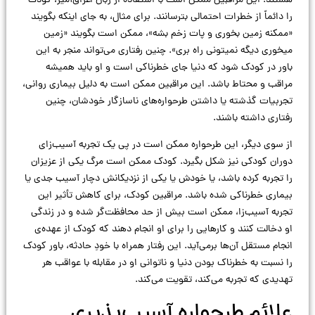
هستند. این مراقبین ممکن است با استفاده از زبان اغراق‌آمیز، کودک
را دائماً از خطرات احتمالی بترسانند. برای مثال، به جای اینکه بگویند
«ممکنه زمین بخوری و پات زخم بشه»، ممکن است بگویند «زمین
میخوری دیگه نمیتونی راه بری». چنین رفتاری می‌تواند منجر به این
باور در کودک شود که دنیا جای خطرناکی است و او باید همیشه
مراقب و محتاط باشد. این مراقبین ممکن است به دلیل بیماری روانی،
تجربیات گذشته یا داشتن طرحواره‌های ناسازگار خودشان، چنین
رفتاری داشته باشند.
از سوی دیگر، این طرحواره ممکن است در پی یک تجربه آسیب‌زای
دوران کودکی نیز شکل بگیرد. کودک ممکن است مرگ یکی از عزیزان
را تجربه کرده باشد، یا خودش یا یکی از نزدیکانش دچار آسیب جدی یا
بیماری خطرناکی شده باشد. مراقبین کودک، برای کاهش تأثیر این
تجربه آسیب‌زا، ممکن است بیش از حد محافظت‌گر شده و در زندگی
او دخالت کنند و کارهایی را برای او انجام دهند که کودک از عهده‌ی
انجام مستقل آن‌ها برمی‌آید. این رفتار همراه با خودِ حادثه، باور کودک
را نسبت به خطرناک بودن دنیا و ناتوانی او در مقابله با عواقب هر
تهدیدی که تجربه می‌کند، تقویت می‌کند.
علائم طرحواره آسیب‌پذیری