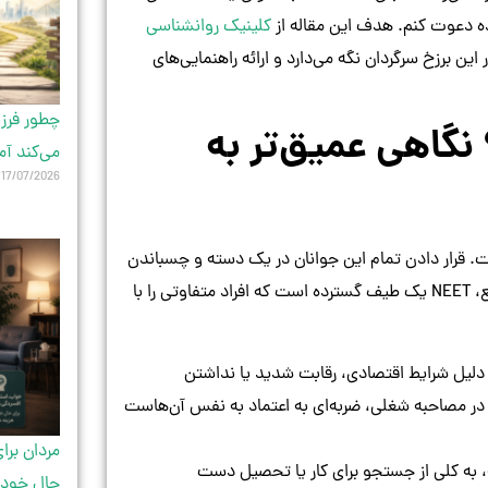
ده دعوت کنم. هدف این مقاله از
کلینیک روانشناسی
ین برزخ سرگردان نگه می‌دارد و ارائه راهنمایی‌های
چطور فرزن
د؟ نگاهی عمیق‌تر به
می‌کند آم
17/07/2026
روه یکدست و همگن نیست. قرار دادن تمام این جوانان در یک دسته و چسباندن
یک برچسب واحد به آن‌ها، بزرگترین مانع برای درک مشکل است. در واقع، NEET یک طیف گسترده است که افراد متفاوتی را با
به دلیل شرایط اقتصادی، رقابت شدید یا نداشتن
 در مصاحبه شغلی، ضربه‌ای به اعتماد به نفس آن‌هاست
مردان برا
ه، به کلی از جستجو برای کار یا تحصیل دست
حال خودش