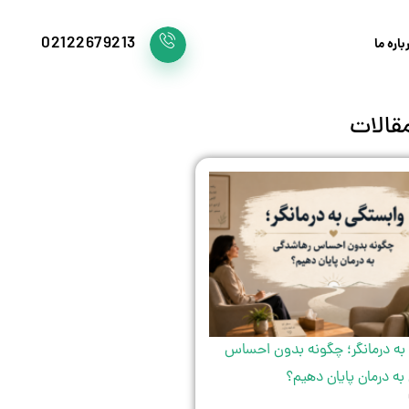
02122679213
باره ما
قالات
به درمانگر؛ چگونه بدون احساس
ه درمان پایان دهیم؟