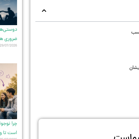
دوستی‌های
ضروری ه
29/07/2026
چرا نوجو
است تا و
 شماست