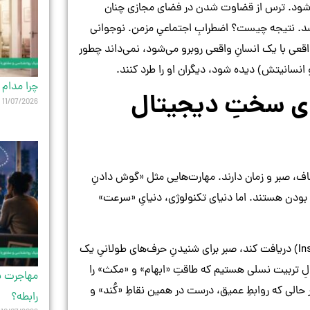
رو شود. ترس از قضاوت شدن در فضای مجازی چنان
د. نتیجه چیست؟ اضطرابِ اجتماعیِ مزمن. نوجوانی
قعی با یک انسانِ واقعی روبرو می‌شود، نمی‌داند چطور
انسانیتش) دیده شود، دیگران او را طرد کنند.
چرا مدام 
ای سختِ دیجیتال
11/07/2026
اف، صبر و زمان دارند. مهارت‌هایی مثل «گوش دادنِ
 بودن هستند. اما دنیای تکنولوژی، دنیایِ «سرعت»
وقتی مغزِ یک نوجوان عادت می‌کند که پاداشِ آنی (Instant Gratification) دریافت کند، صبر برای شنیدنِ حرف‌های طولانیِ یک
لِ تربیت نسلی هستیم که طاقتِ «ابهام» و «مکث» را
مهاجرت یک
حالی که روابطِ عمیق، درست در همین نقاطِ «کُند» و
رابطه؟