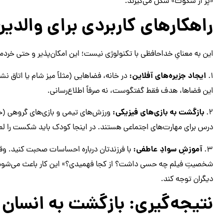
«پُر از سکوت» شکل می‌گیرند.
راهکارهای کاربردی برای والدین
این به معنایِ خداحافظی با تکنولوژی نیست؛ این امکان‌پذیر و حتی خردمند
ایجاد جزیره‌های آفلاین:
۱.
در خانه، فضاهایی (مثلاً میز شام یا اتاق نش
این فضاها، هدف فقط گفتگوست، نه صرفاً اطلاع‌رسانی.
بازگشت به بازی‌های فیزیکی:
۲.
ورزش‌های تیمی و بازی‌های گروهی (حتی
درس برای مهارت‌های اجتماعی هستند. در اینجا کودک باید شکست را لمس
آموزشِ سوادِ عاطفی:
۳.
با فرزندتان درباره احساسات صحبت کنید. وقتی
شخصیتِ فیلم چه حسی داشت؟ از کجا فهمیدی؟» این کار باعث می‌شود مغزِ
دیگران توجه کند.
نتیجه‌گیری: بازگشت به انسان