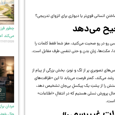
تنِ انسانی قوی‌تر یا دیواری برای انزوای تدریجی؟
جیح می‌دهد
چطور فرزن
می‌کند آم
17/07/2026
سی رو در رو صحبت می‌کنید، مغز شما فقط کلمات را
صدا، مکث‌ها، زبانِ بدن و حتی تنفسِ طرف مقابل است.
ای تصویریِ پر از لگ و نویز، بخش بزرگی از پیام از
Digit) که پشتِ صفحه‌نمایش رشد می‌کند، کمتر فرصت می‌یابد تا این «ظرافت‌های
دوستش را از پشتِ یک پیکسلِ بی‌جان تشخیص دهد،
در حال پرورش نسلی هستیم که در انتقالِ «اطلاعات»
 است.
مردان برا
اتِ غیررسمی»
حال خودش