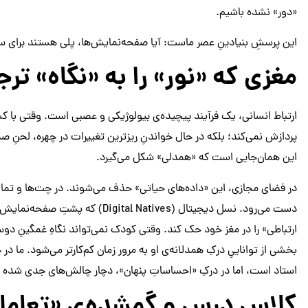
«دور» نشده باشیم.
این پرسشِ بنیادینِ عصر ماست: آیا صفحه‌نمایش‌ها، پلی هستند برای ساخ
مغزی که «نور» را به «نگاه» تر
ارتباط انسانی، یک فرآیند پیچیده‌ی بیولوژیکی و عصبی است. وقتی با ک
پردازش نمی‌کند؛ بلکه در حال خواندنِ ریزترین تغییرات در چهره، لحنِ 
این همان‌جایی است که «همدلی» شکل می‌گیرد.
در فضای مجازی، این «داده‌های حیاتی» حذف می‌شوند. در چت‌ها و تماس‌ه
دست می‌رود. نسل دیجیتال (al Natives
ارتباطی» را در مغز خود حک کند. وقتی کودک نمی‌تواند نگاهِ غمگینِ 
بخشی از تواناییِ درکِ همدلانه‌ی او به مرور زمان کم‌کارتر می‌شود. ما 
استاد است، اما در درکِ «احساساتِ پنهان»، دچار چالش‌های جدی شده
کلاسِ درس و گمشده‌یِ «تعامل