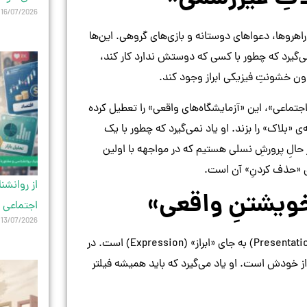
16/07/2026
هروها، دعواهای دوستانه و بازی‌های گروهی. این‌ها
‌گیرد که چطور با کسی که دوستش ندارد کار کند،
 خشونتِ فیزیکی ابراز وجود کند.
جتماعی»، این «آزمایشگاه‌های واقعی» را تعطیل کرده
«بلاک» را بزند. او یاد نمی‌گیرد که چطور با یک
ر حالِ پرورشِ نسلی هستیم که در مواجهه با اولین
رای «حذف کردنِ» آن است.
از روانشن
«خویشتنِ واقعی»
اجتماعی 
13/07/2026
یکی از مخرب‌ترین تاثیراتِ فضای مجازی بر نوجوانان، پدیده‌ی «ارائه» (Presentation) به جای «ابراز» (Expression) است. در
ز خودش است. او یاد می‌گیرد که باید همیشه فیلتر