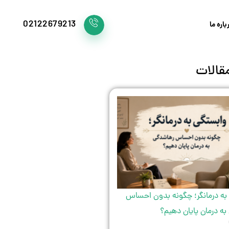
02122679213
باره ما
قالات
به درمانگر؛ چگونه بدون احساس
ه درمان پایان دهیم؟