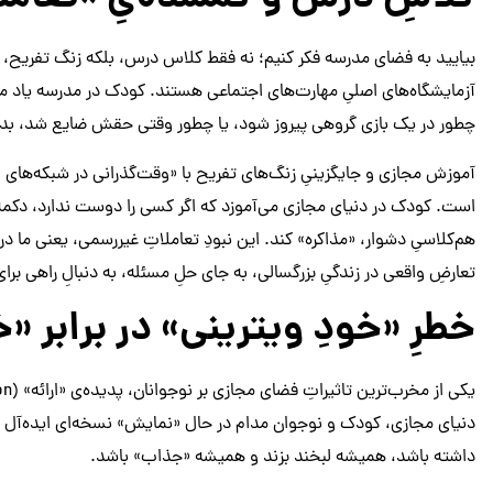
بیایید به فضای مدرسه فکر کنیم؛ نه فقط کلاس درس، بلکه زنگ تفریح، را
آزمایشگاه‌های اصلیِ مهارت‌های اجتماعی هستند. کودک در مدرسه یاد می
چطور در یک بازی گروهی پیروز شود، یا چطور وقتی حقش ضایع شد، بدون
آموزش مجازی و جایگزینیِ زنگ‌های تفریح با «وقت‌گذرانی در شبکه‌های ا
است. کودک در دنیای مجازی می‌آموزد که اگر کسی را دوست ندارد، دکمه‌ی 
هم‌کلاسیِ دشوار، «مذاکره» کند. این نبودِ تعاملاتِ غیررسمی، یعنی ما د
تعارضِ واقعی در زندگیِ بزرگسالی، به جای حلِ مسئله، به دنبالِ راهی ب
خطرِ «خودِ ویترینی» در برابر 
دنیای مجازی، کودک و نوجوان مدام در حال «نمایش» نسخه‌ای ایده‌آل ا
داشته باشد، همیشه لبخند بزند و همیشه «جذاب» باشد.