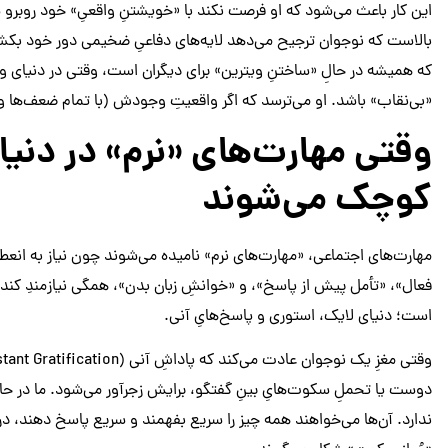
این کار باعث می‌شود که او فرصت نکند با «خویشتنِ واقعیِ» خود روب
بالاست که نوجوان ترجیح می‌دهد لایه‌های دفاعیِ ضخیمی دور خود بکش
که همیشه در حالِ «ساختنِ ویترین» برای دیگران است، وقتی در دنیای وا
«بی‌نقاب» باشد. او می‌ترسد که اگر واقعیتِ وجودش (با تمام ضعف‌ها و 
وقتی مهارت‌های «نرم» در دنی
کوچک می‌شوند
مهارت‌های اجتماعی، «مهارت‌های نرم» نامیده می‌شوند چون نیاز به انعط
فعال»، «تأمل پیش از پاسخ»، و «خوانشِ زبان بدن»، همگی نیازمندِ کند
است؛ دنیای لایک، استوری و پاسخ‌هایِ آنی.
دوست یا تحملِ سکوت‌هایِ بینِ گفتگو، برایش زجرآور می‌شود. ما در حا
ندارد. آن‌ها می‌خواهند همه چیز را سریع بفهمند و سریع پاسخ دهند، در 