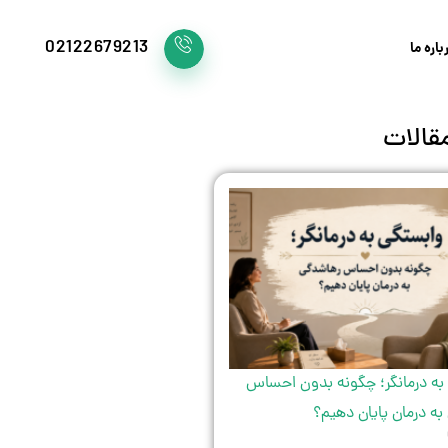
02122679213
باره ما
قالات
به درمانگر؛ چگونه بدون احساس
ه درمان پایان دهیم؟