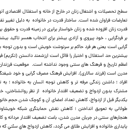
سطح تحصیلات و اشتغال زنان در خارج از خانه و استقلال اقتصادی آنها و
تعارضات فراوان شده است. ساختار قدرت در خانواده به دلیل تغییر نق
قدرت زنان افزوده شده و زنان خواستار برابری در زمینه قدرت و حقوق بر
بر فردگرایی ، خود پیروی و آزادی بیشتر برای انتخاب همسر تاکید بیش
گرایی است یعنی هر فرد حاکم بر سرنوشت خویش است و بدون توجه به 
بیشترین حد استقلال و اختیار را قائل است ارزشمند دانستن (تکریم) ف
اعظم تاریخ و فرهنگ های سنتی وجود نداشته است. موقعیت فرزندان در
مدرن است (فرزند سالاری). افزایش فرهنگ مصرف گرایی و خود شیفتگی
افراد ؛ داشتن زندگی مرفه تر و کاهش توجه انسان به خانواده ؛ به ت
مشترک بدون ازدواج و تضعیف اقتدار خانواده از نظر روانشناختی، خو
یکدیگر قبل از ازدواج، کاهش تعداد اعضای آن و کوچک شدن حجم خانواده
طولانی به تعویق انداختن ؛ کاهش نقش حمایتگری شبکه خویشاون
هنجارهای سنتی در جریان مدرن شدن، باعث تضعیف اقتدار مردانه و کاه
پایداری خانواده و افزایش طلاق می گردد، کاهش ازدواج هاي سنّتي که 