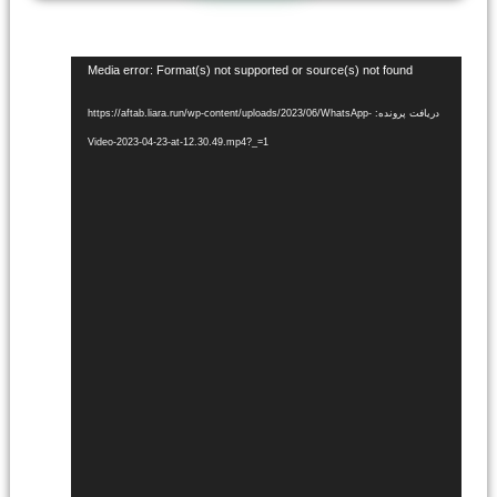
نمایشگر
Media error: Format(s) not supported or source(s) not found
ویدیو
دریافت پرونده: https://aftab.liara.run/wp-content/uploads/2023/06/WhatsApp-
Video-2023-04-23-at-12.30.49.mp4?_=1